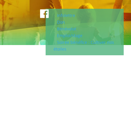
Infolettre
Don
Bénévolat
Emploi/stage
Soirée bénéfice : Cultiver nos
étoiles