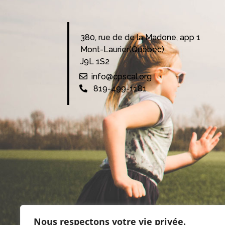
380, rue de de la Madone, app 1
Mont-Laurier(Québec),
J9L 1S2
info@cpscal.org
819-499-1181
Nous respectons votre vie privée.