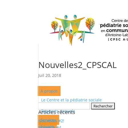
Nouvelles2_CPSCAL
Juil 20, 2018
À propos
Le Centre et la pédiatrie sociale
Rechercher :
Rapports annuels
Articles récents
Services
Nouvelles #2!
Équipe
Nouvelle #4